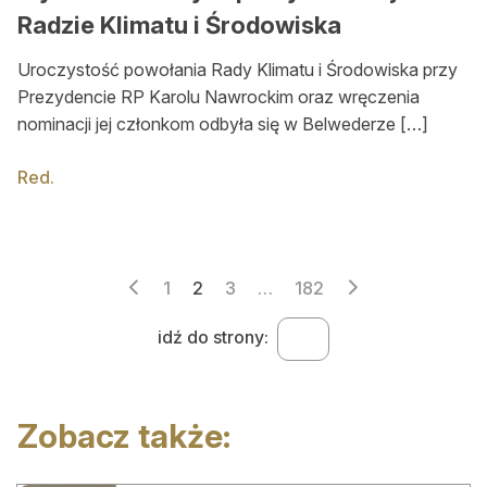
Radzie Klimatu i Środowiska
Uroczystość powołania Rady Klimatu i Środowiska przy
Prezydencie RP Karolu Nawrockim oraz wręczenia
nominacji jej członkom odbyła się w Belwederze […]
Red.
Stronicowanie
1
2
3
…
182
wpisów
idź do strony:
Zobacz także: