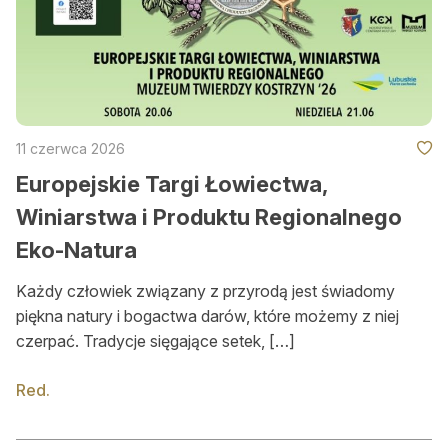
Okresy polowań
Słońce i księżyc
O nas
11 czerwca 2026
O nas
Europejskie Targi Łowiectwa,
Gdzie kupić BŁ
Winiarstwa i Produktu Regionalnego
Reklama
Eko-Natura
Mediakits (PDF)
Każdy człowiek związany z przyrodą jest świadomy
piękna natury i bogactwa darów, które możemy z niej
Ogłoszenia drobne
czerpać. Tradycje sięgające setek, […]
Przeglądaj ogłoszenia
Red.
Zamów ogłoszenie on-line