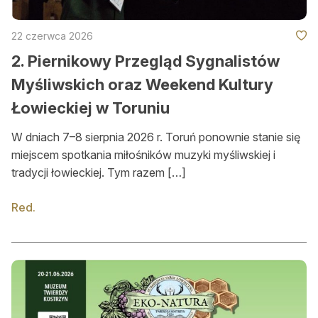
Konkursy
Konkursy
22 czerwca 2026
2. Piernikowy Przegląd Sygnalistów
Regulamin krzyżówki
Myśliwskich oraz Weekend Kultury
Galeria
Łowieckiej w Toruniu
Stałe rubryki
W dniach 7–8 sierpnia 2026 r. Toruń ponownie stanie się
Prawo łowieckie
miejscem spotkania miłośników muzyki myśliwskiej i
tradycji łowieckiej. Tym razem […]
Kynologia łowiecka
Red.
Broń, amunicja, optyka i akcesoria
W myśliwskiej kuchni
Ludzie
Archiwum