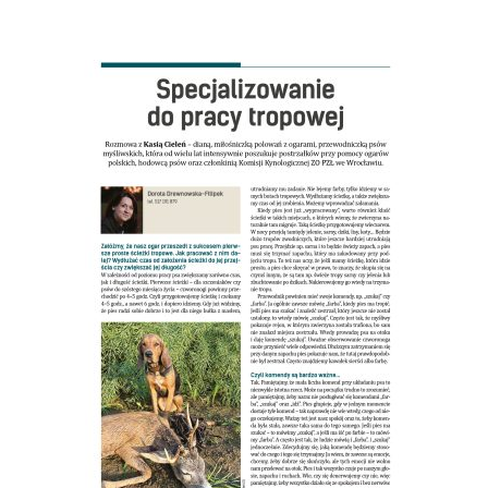
Okresy polowań
Słońce i księżyc
O nas
O nas
Gdzie kupić BŁ
Reklama
Mediakits (PDF)
Ogłoszenia drobne
Przeglądaj ogłoszenia
Zamów ogłoszenie on-line