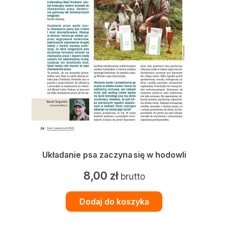
Konkursy
Konkursy
Regulamin krzyżówki
Galeria
Stałe rubryki
Prawo łowieckie
Kynologia łowiecka
Broń, amunicja, optyka i akcesoria
Układanie psa zaczyna się w hodowli
W myśliwskiej kuchni
8,00
zł
brutto
Ludzie
Dodaj do koszyka
Archiwum