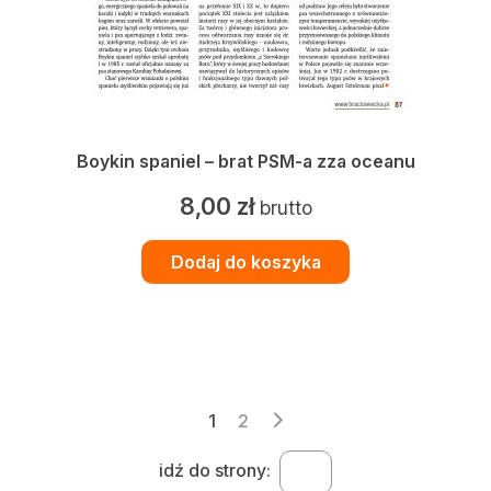
Boykin spaniel – brat PSM-a zza oceanu
8,00
zł
brutto
Dodaj do koszyka
Stronicowanie
1
2
wpisów
idź do strony: