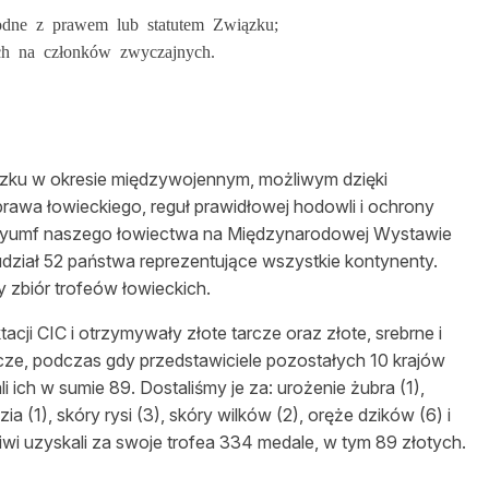
odne z prawem lub statutem Związku;
ch na członków zwyczajnych.
iązku w okresie międzywojennym, możliwym dzięki
awa łowieckiego, reguł prawidłowej hodowli i ochrony
 tryumf naszego łowiectwa na Międzynarodowej Wystawie
 udział 52 państwa reprezentujące wszystkie kontynenty.
zbiór trofeów łowieckich.
ji CIC i otrzymywały złote tarcze oraz złote, srebrne i
rcze, podczas gdy przedstawiciele pozostałych 10 krajów
 ich w sumie 89. Dostaliśmy je za: urożenie żubra (1),
ia (1), skóry rysi (3), skóry wilków (2), oręże dzików (6) i
liwi uzyskali za swoje trofea 334 medale, w tym 89 złotych.