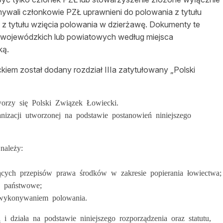
mywali członkowie PZŁ uprawnieni do polowania z tytułu
z tytułu wzięcia polowania w dzierżawę. Dokumenty te
wojewódzkich lub powiatowych według miejsca
ką.
ckiem został dodany rozdział IIIa zatytułowany „Polski
worzy się Polski Związek Łowiecki.
izacji utworzonej na podstawie postanowień niniejszego
należy:
jących przepisów prawa środków w zakresie popierania łowiectwa;
e państwowe;
wykonywaniem polowania.
i działa na podstawie niniejszego rozporządzenia oraz statutu,