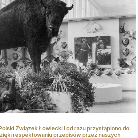
olski Związek Łowiecki i od razu przystąpiono do
Dzięki respektowaniu przepisów przez naszych