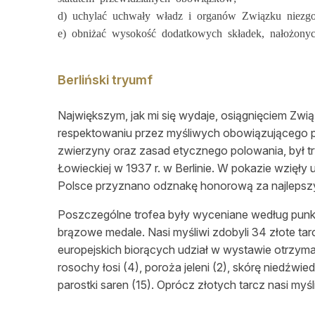
d) uchylać uchwały władz i organów Związku niezg
e) obniżać wysokość dodatkowych składek, nałożony
Berliński tryumf
Największym, jak mi się wydaje, osiągnięciem Zw
respektowaniu przez myśliwych obowiązującego pr
zwierzyny oraz zasad etycznego polowania, był
Łowieckiej w 1937 r. w Berlinie. W pokazie wzięły
Polsce przyznano odznakę honorową za najlepszy 
Poszczególne trofea były wyceniane według punktac
brązowe medale. Nasi myśliwi zdobyli 34 złote ta
europejskich biorących udział w wystawie otrzymali
rosochy łosi (4), poroża jeleni (2), skórę niedźwiedz
parostki saren (15). Oprócz złotych tarcz nasi myś