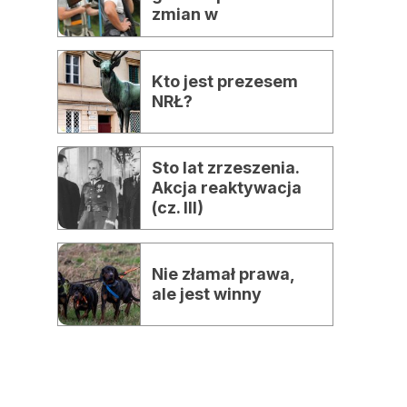
zmian w
strzelaniach
myśliwskich
Kto jest prezesem
NRŁ?
Sto lat zrzeszenia.
Akcja reaktywacja
(cz. III)
Nie złamał prawa,
ale jest winny