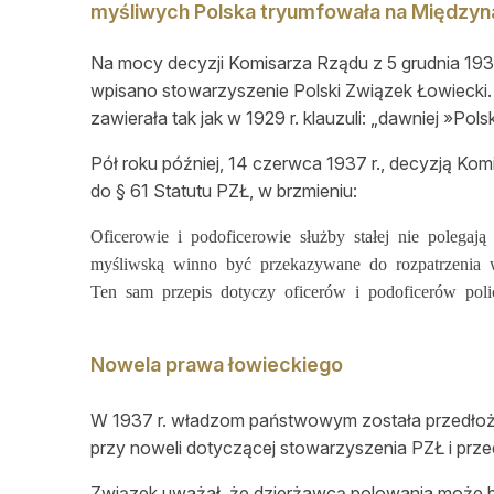
myśliwych Polska tryumfowała na Międzyna
Na mocy decyzji Komisarza Rządu z 5 grudnia 193
wpisano stowarzyszenie Polski Związek Łowiecki.
zawierała tak jak w 1929 r. klauzuli: „dawniej »Po
Pół roku później, 14 czerwca 1937 r., decyzją Ko
do § 61 Statutu PZŁ, w brzmieniu:
Oficerowie i podoficerowie służby stałej nie polega
myśliwską winno być przekazywane do rozpatrzeni
Ten sam przepis dotyczy oficerów i podoficerów polic
Nowela prawa łowieckiego
W 1937 r. władzom państwowym została przedłożo
przy noweli dotyczącej stowarzyszenia PZŁ i prze
Związek uważał, że dzierżawcą polowania może b