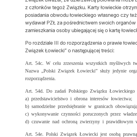
z członków tegoż Związku. Karty łowieckie otrzy
posiadania obwodu łowieckiego własnego czy też 
wydawał PZŁ za pośrednictwem swoich organów 
zamieszkania osoby ubiegającej się o kartę łowiec
Po rozdziale III do rozporządzenia o prawie łowie
Związek Łowiecki” o następującej treści:
Art. 54c. W celu zrzeszenia wszystkich myśliwych t
Nazwa „Polski Związek Łowiecki” służy jedynie organ
rozporządzenia.
Art. 54d. Do zadań Polskiego Związku Łowieckiego 
a) przedstawicielstwo i obrona interesów łowiectwa;
b) samodzielne przedsiębranie w granicach obowiązu
c) wykonywanie czynności poruczonych przez władz
d) czuwanie nad ochroną zwierzyny i prawidłowym 
Art. 54e. Polski Związek Łowiecki jest osobą prawną 