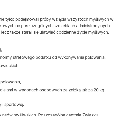
ie tylko podejmowali próby wzięcia wszystkich myśliwych w
ązkowych na poszczególnych szczeblach administracyjnych
 lecz także starali się ułatwiać codzienne życie myśliwych.
j,
ć normy strefowego podatku od wykonywania polowania,
owieckich,
polowania,
olejami w wagonach osobowych ze zniżką jak za 20 kg
 i sportowej.
y psów myśliwskich. Poszczególne centrale Związku