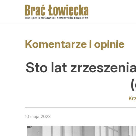
Przejdź
Przejdź
do
do
nawigacji
treści
A
Komentarze i opinie
C
Sto lat zrzeszen
K
G
(
S
Kr
A
O
10 maja 2023
S