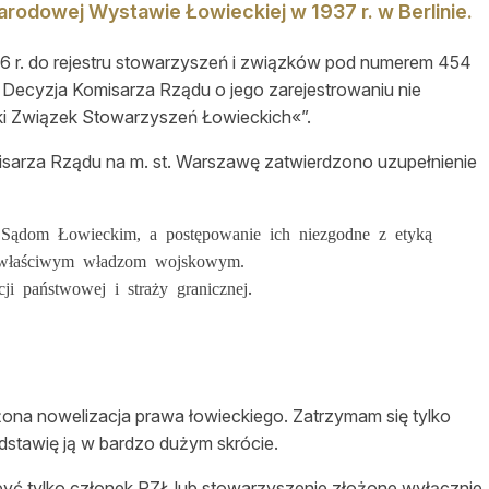
rodowej Wystawie Łowieckiej w 1937 r. w Berlinie.
6 r. do rejestru stowarzyszeń i związków pod numerem 454
 Decyzja Komisarza Rządu o jego zarejestrowaniu nie
lski Związek Stowarzyszeń Łowieckich«”.
misarza Rządu na m. st. Warszawę zatwierdzono uzupełnienie
ją Sądom Łowieckim, a postępowanie ich niezgodne z etyką
a właściwym władzom wojskowym.
.
ji państwowej i straży granicznej
na nowelizacja prawa łowieckiego. Zatrzymam się tylko
dstawię ją w bardzo dużym skrócie.
yć tylko członek PZŁ lub stowarzyszenie złożone wyłącznie