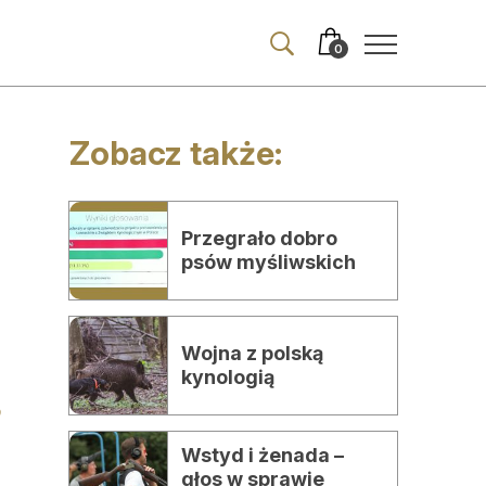
0
Zobacz także:
ma
iakits (PDF)
Przegrało dobro
psów myśliwskich
enia drobne
merata
​Wojna z polską
t
kynologią
Wstyd i żenada –
głos w sprawie