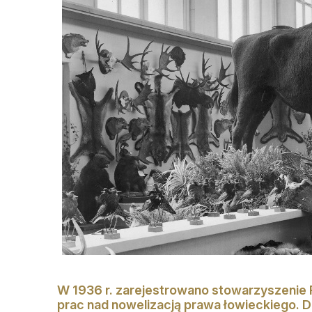
W 1936 r. zarejestrowano stowarzyszenie P
prac nad nowelizacją prawa łowieckiego. 