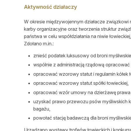
Aktywność działaczy
W okresie międzywojennym działacze związkowi n
karby organizacyjne oraz tworzenia struktur zwi
państwa w celu współdziałania na niwie łowieckiej,
Zdołano m.in.:
znieść podatek luksusowy od broni myśliwskie
wspólnie z administracją rządową opracowa
opracować wzorowy statut i regulamin kółek ł
opracować wzorowy statut spółki łowieckiej,
opracować wzór umowy na dzierżawę prawa 
uzyskać prawo przewozu psów myśliwskich k
bagażu,
powołać stację badawczą dla broni myśliwskiej
Urządzano wystawy trofeów łowieckich i konkurs