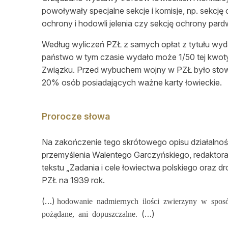
powoływały specjalne sekcje i komisje, np. sekcję 
ochrony i hodowli jelenia czy sekcję ochrony pard
Według wyliczeń PZŁ z samych opłat z tytułu wyda
państwo w tym czasie wydało może 1/50 tej kwoty
Związku. Przed wybuchem wojny w PZŁ było stow
20% osób posiadających ważne karty łowieckie.
Prorocze słowa
Na zakończenie tego skrótowego opisu działalno
przemyślenia Walentego Garczyńskiego, redaktor
tekstu „Zadania i cele łowiectwa polskiego oraz d
PZŁ na 1939 rok.
(…)
hodowanie nadmiernych ilości zwierzyny w sposób 
(…)
pożądane, ani dopuszczalne.