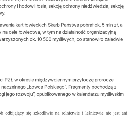
ochrony i hodowli łosia, sekcję ochrony niedźwiedzia, sekcję
wy.
wania kart łowieckich Skarb Państwa pobrał ok. 5 mln zł, a
 na cele łowiectwa, w tym na działalność organizacyjną
arzyszonych ok. 10 500 myśliwych, co stanowiło zaledwie
ści PZŁ w okresie międzywojennym przytoczę prorocze
a naczelnego „Łowca Polskiego”. Fragmenty pochodzą z
rogi jego rozwoju”, opublikowanego w kalendarzu myśliwskim
odbijający się szkodliwie na rolnictwie i leśnictwie nie jest ani