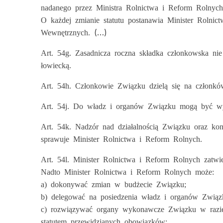
nadanego przez Ministra Rolnictwa i Reform Rolnyc
O każdej zmianie statutu postanawia Minister Rolni
(…)
Wewnętrznych.
Art. 54g. Zasadnicza roczna składka członkowska ni
łowiecką.
Art. 54h. Członkowie Związku dzielą się na członk
Art. 54j. Do władz i organów Związku mogą być wyb
Art. 54k. Nadzór nad działalnością Związku oraz ko
sprawuje Minister Rolnictwa i Reform Rolnych.
Art. 54l. Minister Rolnictwa i Reform Rolnych zatwi
Nadto Minister Rolnictwa i Reform Rolnych może:
a) dokonywać zmian w budżecie Związku;
b) delegować na posiedzenia władz i organów Związk
c) rozwiązywać organy wykonawcze Związku w razie 
statutem przewidzianych obowiązków;