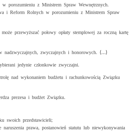
h w porozumieniu z Ministrem Spraw Wewnętrznych.
ctwa i Reform Rolnych w porozumieniu z Ministrem Spraw
e może przewyższać połowy opłaty stemplowej za roczną kartę
(…)
ów nadzwyczajnych, zwyczajnych i honorowych.
ierani jedynie członkowie zwyczajni.
ntrolę nad wykonaniem budżetu i rachunkowością Związku
erdza prezesa i budżet Związku.
u swoich przedstawicieli;
naruszenia prawa, postanowień statutu lub niewykonywania