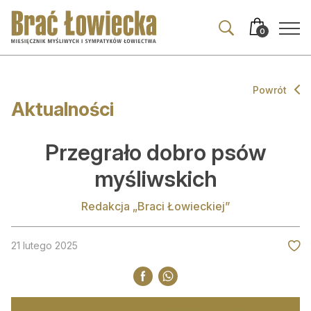
Przejdź
Przejdź
do
do
0
nawigacji
treści
Powrót
Aktualności
Aktualności
Wszystkie
Przegrało dobro psów
Wydarzenia
myśliwskich
Prawo
Redakcja „Braci Łowieckiej”
Z zagranicy
21 lutego 2025
Komentarze i opinie
Co ciekawego