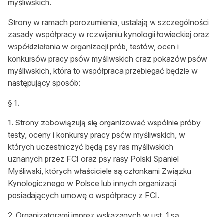
myśliwskich.
Zamów ogłoszenie do druku
Strony w ramach porozumienia, ustalają w szczególności
Prenumerata
zasady współpracy w rozwijaniu kynologii łowieckiej oraz
współdziałania w organizacji prób, testów, ocen i
Kontakt
konkursów pracy psów myśliwskich oraz pokazów psów
myśliwskich, która to współpraca przebiegać będzie w
następujący sposób:
§ 1.
1. Strony zobowiązują się organizować wspólnie próby,
testy, oceny i konkursy pracy psów myśliwskich, w
których uczestniczyć będą psy ras myśliwskich
uznanych przez FCI oraz psy rasy Polski Spaniel
Myśliwski, których właściciele są członkami Związku
Kynologicznego w Polsce lub innych organizacji
posiadających umowę o współpracy z FCI.
2. Organizatorami imprez wskazanych w ust. 1 są