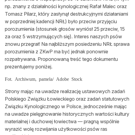
Okresy polowań
np. znany z działalności kynologicznej Rafał Malec oraz
Tomasz Pilarz, który zasłynął destrukcyjnymi działaniami
Słońce i księżyc
w poprzedniej kadencji NRŁ) było przeciw przyjęciu
porozumienia (stosunek głosów wyniósł 25 przeciw, 15
O nas
za oraz 5 wstrzymujących się). Interes naszych psów
znowu przegrał! Na najbliższym posiedzeniu NRŁ sprawa
O nas
porozumienia z ZKwP ma być jednak ponownie
rozpatrywana. Proponowaną treść tego dokumentu
Gdzie kupić BŁ
prezentujemy poniżej.
Reklama
Fot. Archiwum, pamela/ Adobe Stock
Mediakits (PDF)
Strony mając na uwadze realizację ustawowych zadań
Polskiego Związku Łowieckiego oraz zadań statutowych
Ogłoszenia drobne
Związku Kynologicznego w Polsce, jednocześnie mając
Przeglądaj ogłoszenia
na uwadze pielęgnowanie historycznych wartości kultury
materialnej i duchowej łowiectwa — pragną wspólnie
Zamów ogłoszenie on-line
wyrazić wolę rozwijania użytkowości psów ras