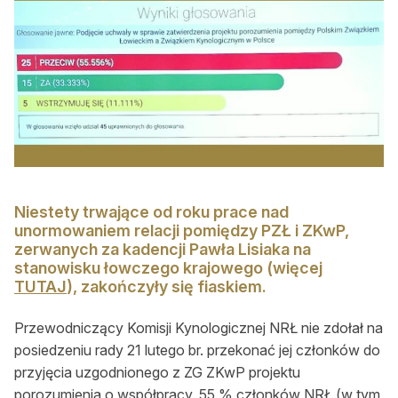
Konkursy
Konkursy
Regulamin krzyżówki
Galeria
Stałe rubryki
Prawo łowieckie
Niestety trwające od roku prace nad
Kynologia łowiecka
unormowaniem relacji pomiędzy PZŁ i ZKwP,
zerwanych za kadencji Pawła Lisiaka na
Broń, amunicja, optyka i akcesoria
stanowisku łowczego krajowego (więcej
TUTAJ
), zakończyły się fiaskiem.
W myśliwskiej kuchni
Przewodniczący Komisji Kynologicznej NRŁ nie zdołał na
Ludzie
posiedzeniu rady 21 lutego br. przekonać jej członków do
przyjęcia uzgodnionego z ZG ZKwP projektu
Archiwum
porozumienia o współpracy. 55 % członków NRŁ (w tym