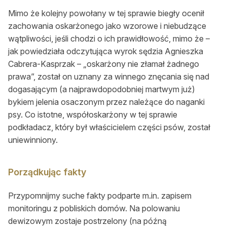
Okresy polowań
Mimo że kolejny powołany w tej sprawie biegły ocenił
zachowania oskarżonego jako wzorowe i niebudzące
Słońce i księżyc
wątpliwości, jeśli chodzi o ich prawidłowość, mimo że –
jak powiedziała odczytująca wyrok sędzia Agnieszka
O nas
Cabrera-Kasprzak – „oskarżony nie złamał żadnego
prawa”, został on uznany za winnego znęcania się nad
O nas
dogasającym (a najprawdopodobniej martwym już)
bykiem jelenia osaczonym przez należące do naganki
Gdzie kupić BŁ
psy. Co istotne, współoskarżony w tej sprawie
Reklama
podkładacz, który był właścicielem części psów, został
uniewinniony.
Mediakits (PDF)
Ogłoszenia drobne
Porządkując fakty
Przeglądaj ogłoszenia
Przypomnijmy suche fakty podparte m.in. zapisem
monitoringu z pobliskich domów. Na polowaniu
Zamów ogłoszenie on-line
dewizowym zostaje postrzelony (na późną