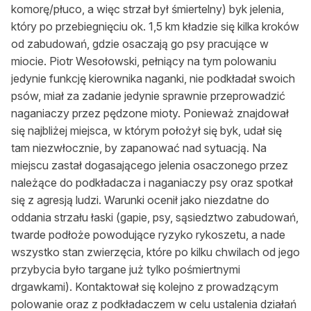
Zamów ogłoszenie do druku
komorę/płuco, a więc strzał był śmiertelny) byk jelenia,
który po przebiegnięciu ok. 1,5 km kładzie się kilka kroków
Prenumerata
od zabudowań, gdzie osaczają go psy pracujące w
miocie. Piotr Wesołowski, pełniący na tym polowaniu
Kontakt
jedynie funkcję kierownika naganki, nie podkładał swoich
psów, miał za zadanie jedynie sprawnie przeprowadzić
naganiaczy przez pędzone mioty. Ponieważ znajdował
się najbliżej miejsca, w którym położył się byk, udał się
tam niezwłocznie, by zapanować nad sytuacją. Na
miejscu zastał dogasającego jelenia osaczonego przez
należące do podkładacza i naganiaczy psy oraz spotkał
się z agresją ludzi. Warunki ocenił jako niezdatne do
oddania strzału łaski (gapie, psy, sąsiedztwo zabudowań,
twarde podłoże powodujące ryzyko rykoszetu, a nade
wszystko stan zwierzęcia, które po kilku chwilach od jego
przybycia było targane już tylko pośmiertnymi
drgawkami). Kontaktował się kolejno z prowadzącym
polowanie oraz z podkładaczem w celu ustalenia działań