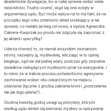
akademickie dywagacje, bo w całej sprawie widać wiele
nieścisłości. Trudno ocenić, skąd się one wzięły w
argumentacji sądu. Być może wpływ na to ma fakt, że na
początku tego roku zmieniono skład orzekający w tej
sprawie, co nadało jej bieg od nowa, a sędzia Agnieszka
Cabrera-Kasprzak po prostu nie zdążyła się zapoznać z
jej aktami i specyfiką?
Uderza również to, że niemal wszystkim zeznaniom
strony, nazwijmy ją, myśliwskiej, wliczając w to opinię
biegłego, sąd nie dał pełnej wiary, podczas gdy zeznania
świadków niebędących myśliwymi uznał za wiarygodne. I
to mimo że w trakcie procesu potwierdzono agresywne
zachowania wobec obu oskarżonych na miejscu
zdarzenia (łącznie z groźbą zabrania broni i „postrzelenia
tak jak tego jelenia”).
Osobną kwestią godną uwagi są priorytety, którymi
według sądu winien się kierować myśliwy w opisywanej