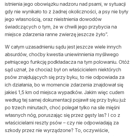
istnienia jego obowiązku nadzoru nad psami, w sytuacji
gdy nie wynikało to z żadnej okoliczności, a psy nie były
jego własnością, oraz nieistnienia dowodów
świadczących o tym, że w chwili jego przybycia na
miejsce zdarzenia ranne zwierzę jeszcze żyło”.
W całym uzasadnieniu sądu jest jeszcze wiele innych
absurdów, choćby kwestia uniewinnienia myśliwego
pełniącego funkcję podkładacza na tym polowaniu. Otóż
sąd uznał, że chociaż był on właścicielem niektórych
psów znajdujących się przy byku, to nie odpowiada za
ich działania, bo w momencie zdarzenia znajdował się
jakieś 1,5 km od miejsca wypadków. Jakim więc cudem
według tej samej dokumentacji pojawił się przy byku już
po trzech minutach, choć polegał tylko na sile mięśni
własnych nóg, poruszając się przez gęsty las? I co z
właścicielami reszty psów – czy nie odpowiadają za
szkody przez nie wyrządzone? To, oczywiście,