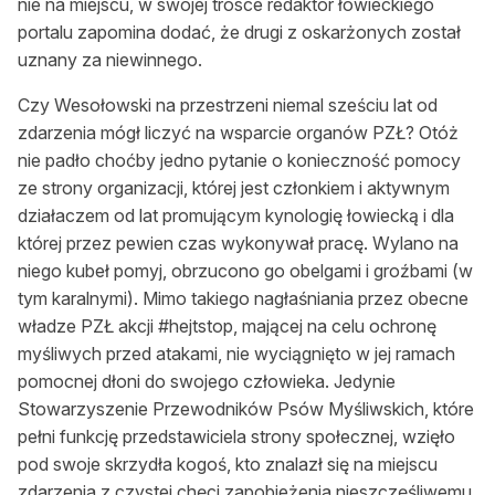
nie na miejscu, w swojej trosce redaktor łowieckiego
portalu zapomina dodać, że drugi z oskarżonych został
uznany za niewinnego.
Czy Wesołowski na przestrzeni niemal sześciu lat od
zdarzenia mógł liczyć na wsparcie organów PZŁ? Otóż
nie padło choćby jedno pytanie o konieczność pomocy
ze strony organizacji, której jest członkiem i aktywnym
działaczem od lat promującym kynologię łowiecką i dla
której przez pewien czas wykonywał pracę. Wylano na
niego kubeł pomyj, obrzucono go obelgami i groźbami (w
tym karalnymi). Mimo takiego nagłaśniania przez obecne
władze PZŁ akcji #hejtstop, mającej na celu ochronę
myśliwych przed atakami, nie wyciągnięto w jej ramach
pomocnej dłoni do swojego człowieka. Jedynie
Stowarzyszenie Przewodników Psów Myśliwskich, które
pełni funkcję przedstawiciela strony społecznej, wzięło
pod swoje skrzydła kogoś, kto znalazł się na miejscu
zdarzenia z czystej chęci zapobieżenia nieszczęśliwemu