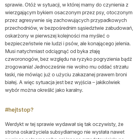
sprawie. Otóż w sytuacji, w której mamy do czynienia z
wierzgającym bykiem osaczonym przez psy, otoczonym
przez agresywnie się zachowujących przypadkowych
przechodniów, w bezpośrednim sąsiedztwie zabudowań,
oskarżony w pierwszej kolejności ma myśleć o
bezpieczeństwie nie ludzi i psów, ale konającego jelenia.
Musi natychmiast odciągnąć od byka złaję
czworonogów, bez względu na ryzyko pogryzienia bądź
zrogowania! Jednocześnie nie wolno mu oddać strzału
łaski, nie mówiąc już o użyciu zakazanej prawem broni
białej. A więc sytuacja jest bez wyjścia – jakikolwiek
wybór można określić jako karalny.
#hejtstop?
Werdykt w tej sprawie wydawał się tak oczywisty, że
strona oskarżyciela subsydiarnego nie wysłała nawet