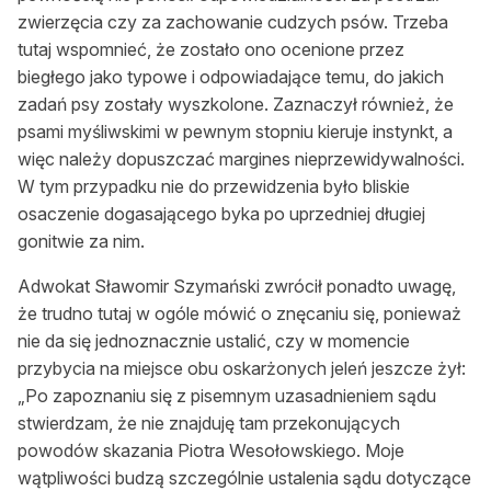
zwierzęcia czy za zachowanie cudzych psów. Trzeba
tutaj wspomnieć, że zostało ono ocenione przez
biegłego jako typowe i odpowiadające temu, do jakich
zadań psy zostały wyszkolone. Zaznaczył również, że
psami myśliwskimi w pewnym stopniu kieruje instynkt, a
więc należy dopuszczać margines nieprzewidywalności.
W tym przypadku nie do przewidzenia było bliskie
osaczenie dogasającego byka po uprzedniej długiej
gonitwie za nim.
Adwokat Sławomir Szymański zwrócił ponadto uwagę,
że trudno tutaj w ogóle mówić o znęcaniu się, ponieważ
nie da się jednoznacznie ustalić, czy w momencie
przybycia na miejsce obu oskarżonych jeleń jeszcze żył:
„Po zapoznaniu się z pisemnym uzasadnieniem sądu
stwierdzam, że nie znajduję tam przekonujących
powodów skazania Piotra Wesołowskiego. Moje
wątpliwości budzą szczególnie ustalenia sądu dotyczące