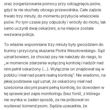
oraz zorganizowania pomocy przy odciągnięciu psów,
gdyż te nie słuchały obcego przewodnika. Całe zajście
trwało trzy minuty, do momentu przybycia właściciela
psów. Po tym czasie psy odpuściły i wróciły do miotu, tak
samo uczynili dwaj oskarżeni, a na miejsce została
wezwana policja.
To właśnie wspomniane trzy minuty były gwoździem do
trumny i przyczyną skazania Piotra Wesołowskiego. Sąd
uznał bowiem, że chociaż psy nie należały do niego, to
„w momencie zdarzenia wyłączną kontrolę i nadzór nad
nimi pełnił oskarżony (…). Wyłącznie on znajdował się w
pobliżu i miał nad psami realną kontrolę”. Nie wiadomo, na
jakiej podstawie sąd uznał, że oskarżony miał nad
sześcioma obcymi psami pełną kontrolę, bo dowodem w
tej sprawie jest zapis monitoringu (bez fonii), z którego
nie wynika w żaden sposób, że nie próbował on
wydawać komend psom. Sędzia uzasadnia, że