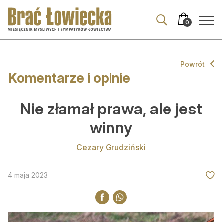
Przejdź
Przejdź
do
do
0
nawigacji
treści
Powrót
Komentarze i opinie
Aktualności
Wszystkie
Nie złamał prawa, ale jest
Wydarzenia
winny
Prawo
Cezary Grudziński
Z zagranicy
4 maja 2023
Komentarze i opinie
Co ciekawego