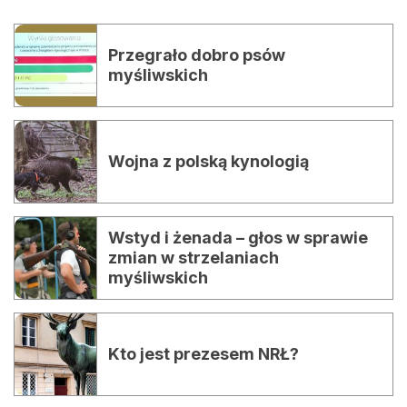
Przegrało dobro psów
myśliwskich
​Wojna z polską kynologią
Wstyd i żenada – głos w sprawie
zmian w strzelaniach
myśliwskich
Kto jest prezesem NRŁ?