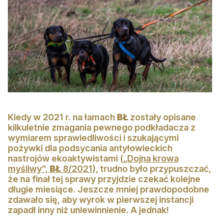
Konkursy
Konkursy
Regulamin krzyżówki
Galeria
Stałe rubryki
Prawo łowieckie
Kiedy w 2021 r. na łamach
BŁ
zostały opisane
Kynologia łowiecka
kilkuletnie zmagania pewnego podkładacza z
wymiarem sprawiedliwości i szukającymi
Broń, amunicja, optyka i akcesoria
pożywki dla podsycania antyłowieckich
nastrojów ekoaktywistami (
„Dojna krowa
W myśliwskiej kuchni
myśliwy”,
BŁ
8/2021
), trudno było przypuszczać,
że na finał tej sprawy przyjdzie czekać kolejne
Ludzie
długie miesiące. Jeszcze mniej prawdopodobne
zdawało się, aby wyrok w pierwszej instancji
Archiwum
zapadł inny niż uniewinnienie. A jednak!