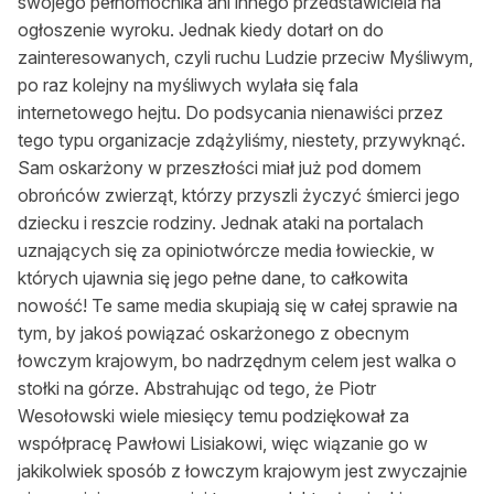
swojego pełnomocnika ani innego przedstawiciela na
ogłoszenie wyroku. Jednak kiedy dotarł on do
zainteresowanych, czyli ruchu Ludzie przeciw Myśliwym,
po raz kolejny na myśliwych wylała się fala
internetowego hejtu. Do podsycania nienawiści przez
tego typu organizacje zdążyliśmy, niestety, przywyknąć.
Sam oskarżony w przeszłości miał już pod domem
obrońców zwierząt, którzy przyszli życzyć śmierci jego
dziecku i reszcie rodziny. Jednak ataki na portalach
uznających się za opiniotwórcze media łowieckie, w
których ujawnia się jego pełne dane, to całkowita
nowość! Te same media skupiają się w całej sprawie na
tym, by jakoś powiązać oskarżonego z obecnym
łowczym krajowym, bo nadrzędnym celem jest walka o
stołki na górze. Abstrahując od tego, że Piotr
Wesołowski wiele miesięcy temu podziękował za
współpracę Pawłowi Lisiakowi, więc wiązanie go w
jakikolwiek sposób z łowczym krajowym jest zwyczajnie