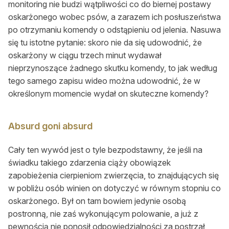
monitoring nie budzi wątpliwości co do biernej postawy
oskarżonego wobec psów, a zarazem ich posłuszeństwa
po otrzymaniu komendy o odstąpieniu od jelenia. Nasuwa
się tu istotne pytanie: skoro nie da się udowodnić, że
oskarżony w ciągu trzech minut wydawał
nieprzynoszące żadnego skutku komendy, to jak według
tego samego zapisu wideo można udowodnić, że w
określonym momencie wydał on skuteczne komendy?
Absurd goni absurd
Cały ten wywód jest o tyle bezpodstawny, że jeśli na
świadku takiego zdarzenia ciąży obowiązek
zapobieżenia cierpieniom zwierzęcia, to znajdujących się
w pobliżu osób winien on dotyczyć w równym stopniu co
oskarżonego. Był on tam bowiem jedynie osobą
postronną, nie zaś wykonującym polowanie, a już z
pewnością nie ponosił odpowiedzialności za postrzał