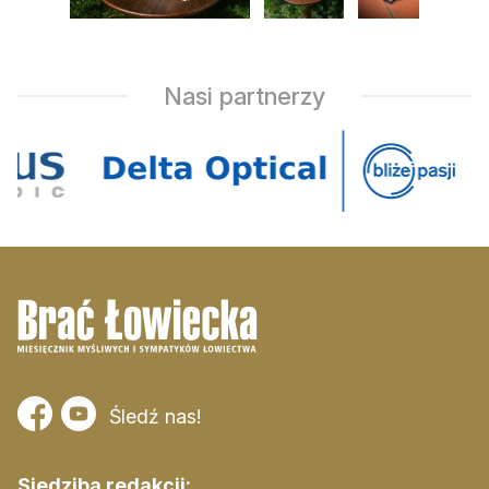
Zamów ogłoszenie do druku
Prenumerata
Nasi partnerzy
Kontakt
Śledź nas!
Siedziba redakcji: