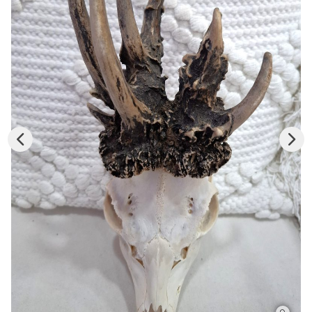
Konkursy
Konkursy
Regulamin krzyżówki
Galeria
Stałe rubryki
Prawo łowieckie
Kynologia łowiecka
Broń, amunicja, optyka i akcesoria
W myśliwskiej kuchni
Ludzie
Archiwum