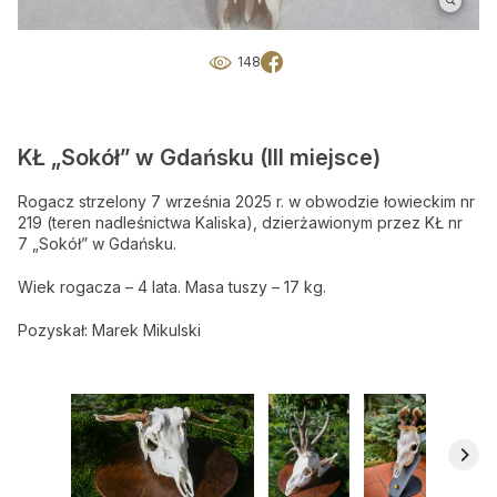
Okresy polowań
148
Słońce i księżyc
O nas
KŁ „Sokół” w Gdańsku (III miejsce)
O nas
Rogacz strzelony 7 września 2025 r. w obwodzie łowieckim nr
219 (teren nadleśnictwa Kaliska), dzierżawionym przez KŁ nr
Gdzie kupić BŁ
7 „Sokół” w Gdańsku.
Reklama
Wiek rogacza – 4 lata. Masa tuszy – 17 kg.
Mediakits (PDF)
Pozyskał: Marek Mikulski
Ogłoszenia drobne
Przeglądaj ogłoszenia
Zamów ogłoszenie on-line