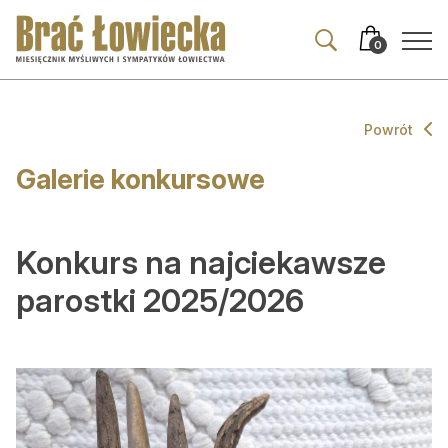
Przejdź
Przejdź
do
do
0
nawigacji
treści
Powrót
Aktualności
Galerie konkursowe
Wszystkie
Wydarzenia
Konkurs na najciekawsze
Prawo
parostki 2025/2026
Z zagranicy
Komentarze i opinie
Co ciekawego