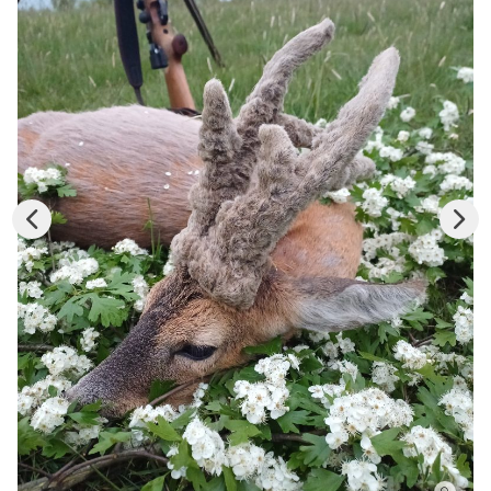
Konkursy
Konkursy
Regulamin krzyżówki
Galeria
Stałe rubryki
Prawo łowieckie
Kynologia łowiecka
Broń, amunicja, optyka i akcesoria
W myśliwskiej kuchni
Ludzie
Archiwum