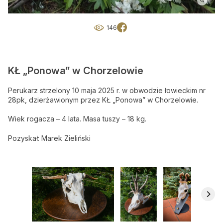
Okresy polowań
146
Słońce i księżyc
O nas
KŁ „Ponowa” w Chorzelowie
O nas
Perukarz strzelony 10 maja 2025 r. w obwodzie łowieckim nr
28pk, dzierżawionym przez KŁ „Ponowa” w Chorzelowie.
Gdzie kupić BŁ
Wiek rogacza – 4 lata. Masa tuszy – 18 kg.
Reklama
Pozyskał: Marek Zieliński
Mediakits (PDF)
Ogłoszenia drobne
Przeglądaj ogłoszenia
Zamów ogłoszenie on-line