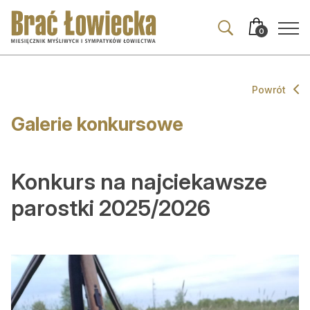
Przejdź
Przejdź
do
do
0
nawigacji
treści
Powrót
Aktualności
Galerie konkursowe
Wszystkie
Wydarzenia
Konkurs na najciekawsze
Prawo
parostki 2025/2026
Z zagranicy
Komentarze i opinie
Co ciekawego