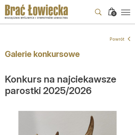
Przejdź
Przejdź
do
do
0
nawigacji
treści
Powrót
Aktualności
Galerie konkursowe
Wszystkie
Wydarzenia
Konkurs na najciekawsze
Prawo
parostki 2025/2026
Z zagranicy
Komentarze i opinie
Co ciekawego