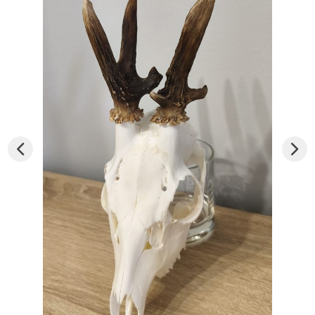
Konkursy
Konkursy
Regulamin krzyżówki
Galeria
Stałe rubryki
Prawo łowieckie
Kynologia łowiecka
Broń, amunicja, optyka i akcesoria
W myśliwskiej kuchni
Ludzie
Archiwum