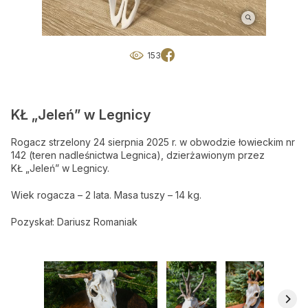
Okresy polowań
Słońce i księżyc
153
O nas
O nas
KŁ „Jeleń” w Legnicy
Gdzie kupić BŁ
Rogacz strzelony 24 sierpnia 2025 r. w obwodzie łowieckim nr
142 (teren nadleśnictwa Legnica), dzierżawionym przez
Reklama
KŁ „Jeleń” w Legnicy.
Wiek rogacza – 2 lata. Masa tuszy – 14 kg.
Mediakits (PDF)
Pozyskał: Dariusz Romaniak
Ogłoszenia drobne
Przeglądaj ogłoszenia
Zamów ogłoszenie on-line