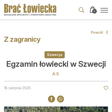
Przejdź
Przejdź
do
do
0
nawigacji
treści
Powrót
Z zagranicy
Aktualności
Wszystkie
Szwecja
Wydarzenia
Egzamin łowiecki w Szwecji
Prawo
A.S.
Z zagranicy
18 sierpnia 2025
Komentarze i opinie
Co ciekawego