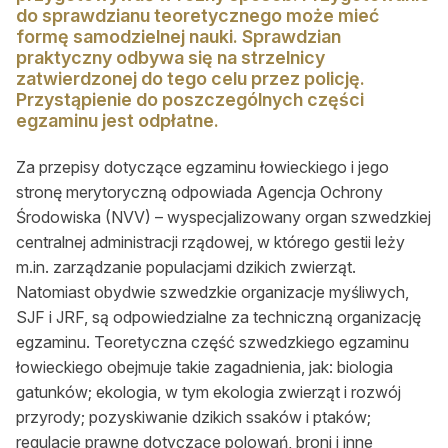
do sprawdzianu teoretycznego może mieć
Okresy polowań
formę samodzielnej nauki. Sprawdzian
praktyczny odbywa się na strzelnicy
Słońce i księżyc
zatwierdzonej do tego celu przez policję.
Przystąpienie do poszczególnych części
egzaminu jest odpłatne.
O nas
O nas
Za przepisy dotyczące egzaminu łowieckiego i jego
stronę merytoryczną odpowiada Agencja Ochrony
Gdzie kupić BŁ
Środowiska (NVV) – wyspecjalizowany organ szwedzkiej
centralnej administracji rządowej, w którego gestii leży
Reklama
m.in. zarządzanie populacjami dzikich zwierząt.
Mediakits (PDF)
Natomiast obydwie szwedzkie organizacje myśliwych,
SJF i JRF, są odpowiedzialne za techniczną organizację
Ogłoszenia drobne
egzaminu. Teoretyczna część szwedzkiego egzaminu
łowieckiego obejmuje takie zagadnienia, jak: biologia
Przeglądaj ogłoszenia
gatunków; ekologia, w tym ekologia zwierząt i rozwój
przyrody; pozyskiwanie dzikich ssaków i ptaków;
Zamów ogłoszenie on-line
regulacje prawne dotyczące polowań, broni i inne