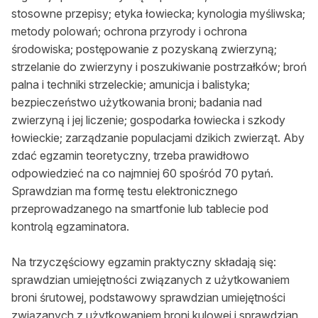
Zamów ogłoszenie do druku
stosowne przepisy; etyka łowiecka; kynologia myśliwska;
metody polowań; ochrona przyrody i ochrona
Prenumerata
środowiska; postępowanie z pozyskaną zwierzyną;
strzelanie do zwierzyny i poszukiwanie postrzałków; broń
Kontakt
palna i techniki strzeleckie; amunicja i balistyka;
bezpieczeństwo użytkowania broni; badania nad
zwierzyną i jej liczenie; gospodarka łowiecka i szkody
łowieckie; zarządzanie populacjami dzikich zwierząt. Aby
zdać egzamin teoretyczny, trzeba prawidłowo
odpowiedzieć na co najmniej 60 spośród 70 pytań.
Sprawdzian ma formę testu elektronicznego
przeprowadzanego na smartfonie lub tablecie pod
kontrolą egzaminatora.
Na trzyczęściowy egzamin praktyczny składają się:
sprawdzian umiejętności związanych z użytkowaniem
broni śrutowej, podstawowy sprawdzian umiejętności
związanych z użytkowaniem broni kulowej i sprawdzian