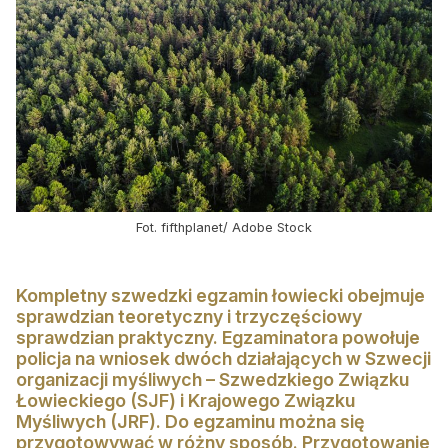
Konkursy
Konkursy
Regulamin krzyżówki
Galeria
Stałe rubryki
Prawo łowieckie
Fot. fifthplanet/ Adobe Stock
Kynologia łowiecka
Kompletny szwedzki egzamin łowiecki obejmuje
Broń, amunicja, optyka i akcesoria
sprawdzian teoretyczny i trzyczęściowy
sprawdzian praktyczny. Egzaminatora powołuje
W myśliwskiej kuchni
policja na wniosek dwóch działających w Szwecji
organizacji myśliwych – Szwedzkiego Związku
Ludzie
Łowieckiego (SJF) i Krajowego Związku
Archiwum
Myśliwych (JRF). Do egzaminu można się
przygotowywać w różny sposób. Przygotowanie