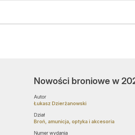
ktualności
O nas
o ciekawego
Rekla
onkursy
Med
aleria
Ogłosz
Nowości broniowe w 202
tałe rubryki
Prenu
Autor
rchiwum
Kontak
Łukasz Dzierżanowski
kresy polowań
Dział
Broń, amunicja, optyka i akcesoria
łońce i księżyc
Numer wydania