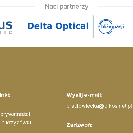
Nasi partnerzy
nki:
Wyślij e-mail:
in
braclowiecka@oikos.net.pl
 prywatności
in krzyżówki
Zadzwoń: