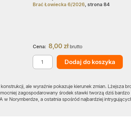
Brać Łowiecka 6/2026
, strona 84
8,00
zł
Cena:
brutto
ilość
Dodaj do koszyka
Nowości
broniowe
w
2026
nstrukcji, ale wyraźnie pokazuje kierunek zmian. Lżejsza bro
r.
z mocniej zagospodarowany środek stawki tworzą dziś bardzo
IWA w Norymberdze, a ostatnia spośród najbardziej intrygującyc