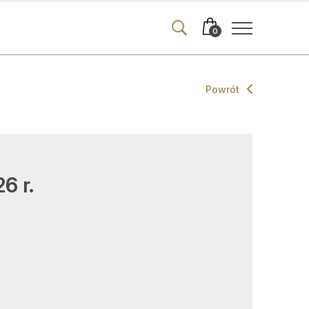
0
Powrót
ma
iakits (PDF)
enia drobne
6 r.
merata
t