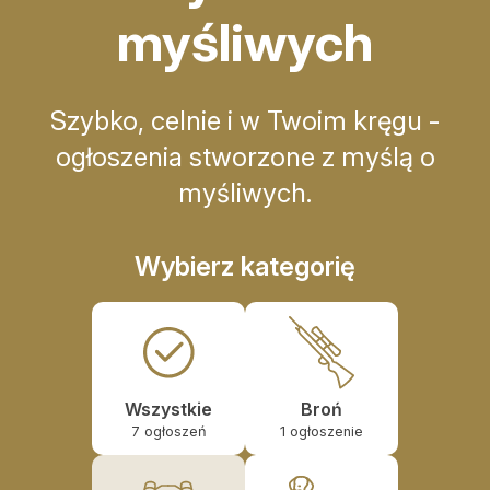
Konkursy
myśliwych
Konkursy
Regulamin krzyżówki
Szybko, celnie i w Twoim kręgu -
Galeria
ogłoszenia stworzone z myślą o
Stałe rubryki
myśliwych.
Prawo łowieckie
Wybierz kategorię
Kynologia łowiecka
Broń, amunicja, optyka i akcesoria
W myśliwskiej kuchni
Wszystkie
Broń
Ludzie
7 ogłoszeń
1 ogłoszenie
Archiwum