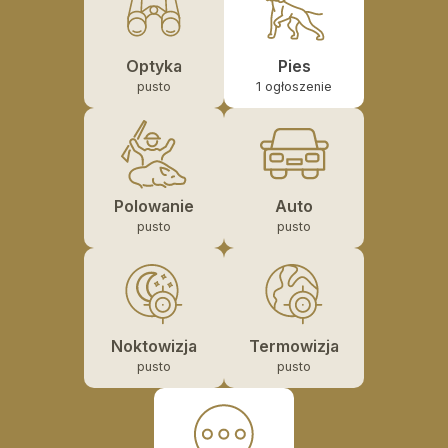
Okresy polowań
Słońce i księżyc
Optyka
Pies
pusto
1 ogłoszenie
O nas
O nas
Gdzie kupić BŁ
Polowanie
Auto
pusto
pusto
Reklama
Mediakits (PDF)
Ogłoszenia drobne
Noktowizja
Termowizja
pusto
pusto
Przeglądaj ogłoszenia
Zamów ogłoszenie on-line