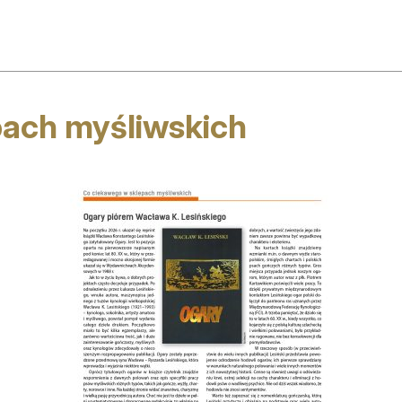
ktualności
O nas
pach myśliwskich
o ciekawego
Rekla
onkursy
Med
aleria
Ogłosz
tałe rubryki
Prenu
rchiwum
Kontak
kresy polowań
łońce i księżyc