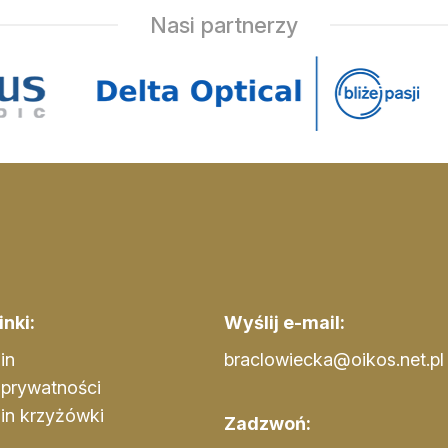
Nasi partnerzy
nki:
Wyślij e-mail:
in
braclowiecka@oikos.net.pl
 prywatności
in krzyżówki
Zadzwoń: