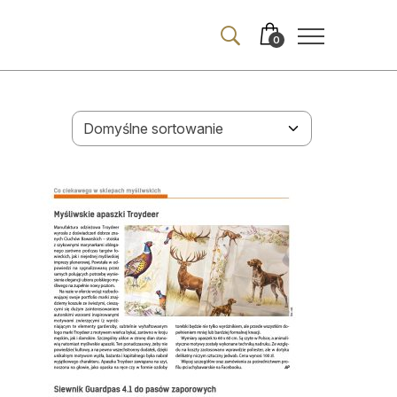
0
ma
iakits (PDF)
enia drobne
merata
t