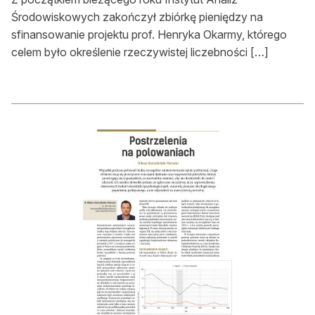
Zamów ogłoszenie do druku
Środowiskowych zakończył zbiórkę pieniędzy na
sfinansowanie projektu prof. Henryka Okarmy, którego
Prenumerata
celem było określenie rzeczywistej liczebności […]
Kontakt