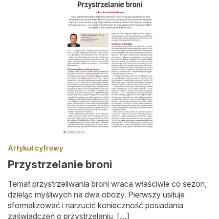
Konkursy
Konkursy
Regulamin krzyżówki
Galeria
Stałe rubryki
Prawo łowieckie
Kynologia łowiecka
Broń, amunicja, optyka i akcesoria
Artykuł cyfrowy
Przystrzelanie broni
W myśliwskiej kuchni
Temat przystrzeliwania broni wraca właściwie co sezon,
Ludzie
dzieląc myśliwych na dwa obozy. Pierwszy usiłuje
Archiwum
sformalizować i narzucić konieczność posiadania
zaświadczeń o przystrzelaniu, […]