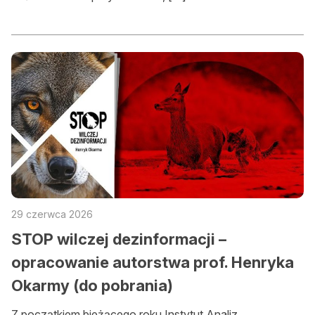
Okresy polowań
Słońce i księżyc
O nas
O nas
Gdzie kupić BŁ
Reklama
Mediakits (PDF)
29 czerwca 2026
Ogłoszenia drobne
STOP wilczej dezinformacji –
opracowanie autorstwa prof. Henryka
Przeglądaj ogłoszenia
Okarmy (do pobrania)
Zamów ogłoszenie on-line
Z początkiem bieżącego roku Instytut Analiz