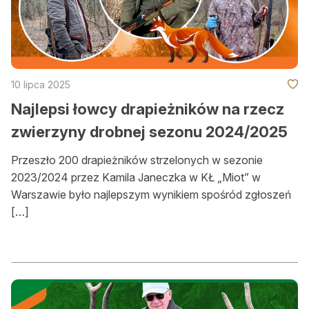
Okresy polowań
Słońce i księżyc
O nas
10 lipca 2025
Najlepsi łowcy drapieżników na rzecz
O nas
zwierzyny drobnej sezonu 2024/2025
Gdzie kupić BŁ
Przeszło 200 drapieżników strzelonych w sezonie
Reklama
2023/2024 przez Kamila Janeczka w KŁ „Miot” w
Warszawie było najlepszym wynikiem spośród zgłoszeń
Mediakits (PDF)
[…]
Ogłoszenia drobne
Przeglądaj ogłoszenia
Zamów ogłoszenie on-line