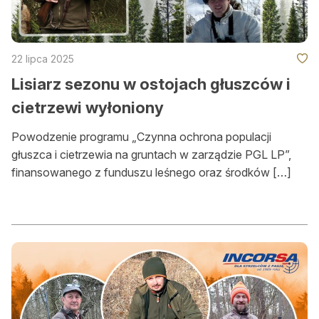
Konkursy
Konkursy
22 lipca 2025
Regulamin krzyżówki
Lisiarz sezonu w ostojach głuszców i
Galeria
cietrzewi wyłoniony
Stałe rubryki
Powodzenie programu „Czynna ochrona populacji
Prawo łowieckie
głuszca i cietrzewia na gruntach w zarządzie PGL LP”,
finansowanego z funduszu leśnego oraz środków […]
Kynologia łowiecka
Broń, amunicja, optyka i akcesoria
W myśliwskiej kuchni
Ludzie
Archiwum