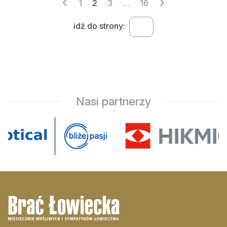
Stronicowanie
1
2
3
…
16
wpisów
idź do strony:
Nasi partnerzy