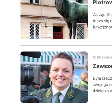
Piotro
Zarząd Głó
toczy się 
funkcjono
19 listopad
Zawsze
Była rzec
swojego o
działania 