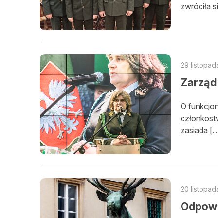
zwróciła s
29 listopad
Zarząd 
O funkcjo
członkost
zasiada [
20 listopad
Odpowi