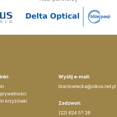
nki:
Wyślij e-mail:
in
braclowiecka@oikos.net.pl
 prywatności
in krzyżówki
Zadzwoń:
(22) 824 57 28