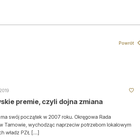
ktualności
O nas
Powrót
o ciekawego
Rekla
onkursy
Med
aleria
Ogłosz
 2019
tałe rubryki
Prenu
kie premie, czyli dojna zmiana
rchiwum
Kontak
ia ma swój początek w 2007 roku. Okręgowa Rada
kresy polowań
w Tarnowie, wychodząc naprzeciw potrzebom lokalowym
h władz PZŁ […]
łońce i księżyc