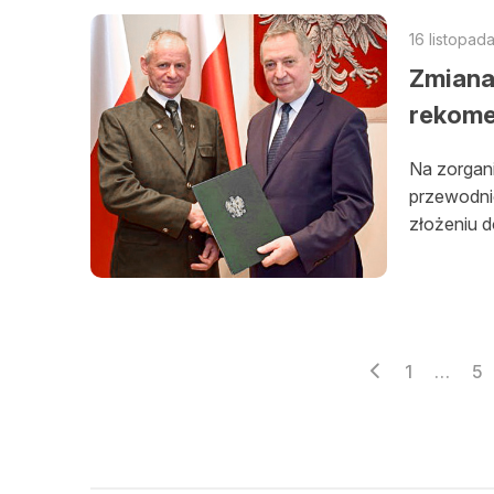
16 listopad
Zmiana
rekome
Na zorgani
przewodni
złożeniu d
Stronico
1
…
5
wpisów