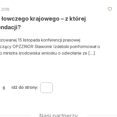
a 2018
 łowczego krajowego – z której
ndacji?
zowanej 15 listopada konferencji prasowej
czący OPZZRiOR Sławomir Izdebski poinformował o
o ministra środowiska wniosku o odwołanie ze […]
wanie
idź do strony:
6
Nasi partnerzy