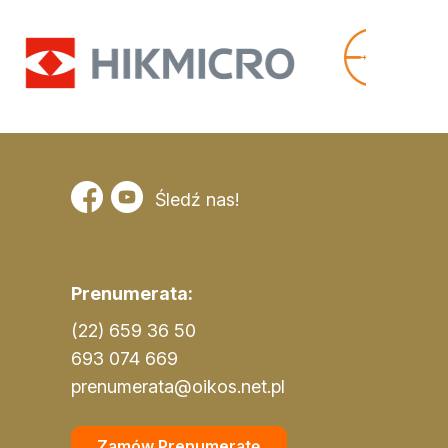
Śledź nas!
Prenumerata:
(22) 659 36 50
693 074 669
prenumerata@oikos.net.pl
Zamów Prenumeratę