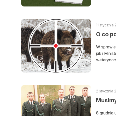
11 stycznia 
O co po
W sprawie 
jak i Mini
weterynary
2 stycznia 
Musimy
8 grudnia 